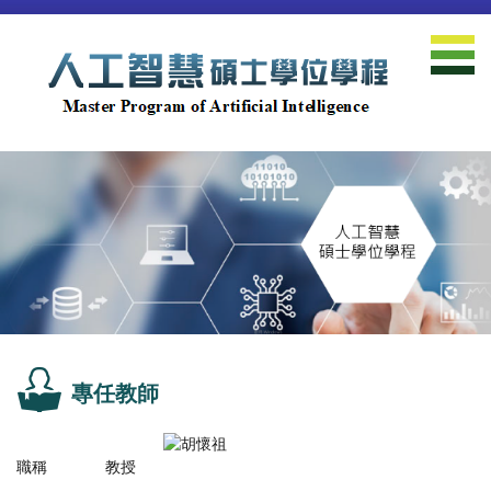
跳
到
主
要
內
容
區
專任教師
職稱
教授