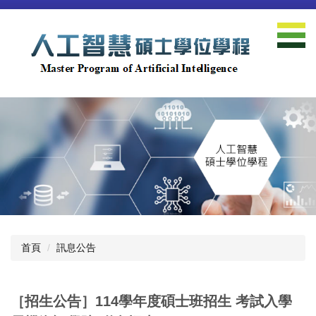
跳
到
主
要
內
容
區
首頁
訊息公告
［招生公告］114學年度碩士班招生 考試入學