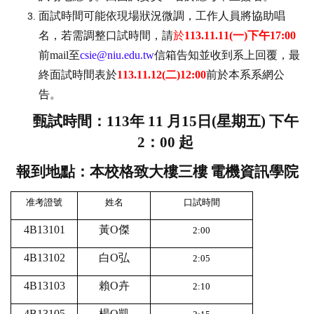
面試時間可能依現場狀況微調，工作人員將協助唱
名，若需調整口試時間，請
於
113.11.11(一)下午17:00
前mail至
csie@niu.edu.tw
信箱告知並收到系上回覆，最
終面試時間表於
113.11.12(二)12:00
前於本系系網公
告。
甄試時間：
113
年
11
月
15
日
(
星期五
)
下午
2
：
00
起
報到地點：本校格致大樓三樓
電機資訊學院
准考證號
姓名
口試時間
4B13101
黃O傑
2:00
4B13102
白O弘
2:05
4B13103
賴O卉
2:10
4B13105
楊O凱