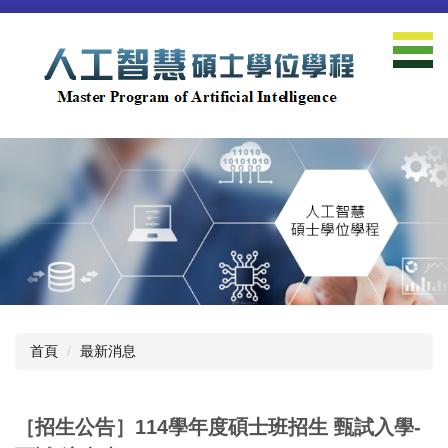
跳
到
主
要
內
容
區
首頁
最新消息
［招生公告］114學年度碩士班招生 甄試入學-