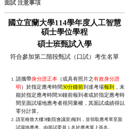
面試 注意事項
國立宜蘭大學
114
學年度人工智慧
碩士學位學程
碩士班甄試入學
符合參加第二階段甄試（口試）考生名單
請攜帶
身分證正本
（或具有照片之
有效身分證
明
）於指定應考時間
30
分鐘前
到達考場
報到
，未
能於指定應考時間
30
鐘前報到者或於指定應考時
間至面試場地應考者視同棄權，其面試成績得以
零分計算。
請至格致大樓
3
樓
(
院會議室
)
報到，並領取應考單至面
試場地應考。由面試委員
1
名於應考單上簽名。