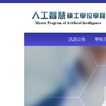
跳
到
主
要
內
容
區
訊息公告
學程