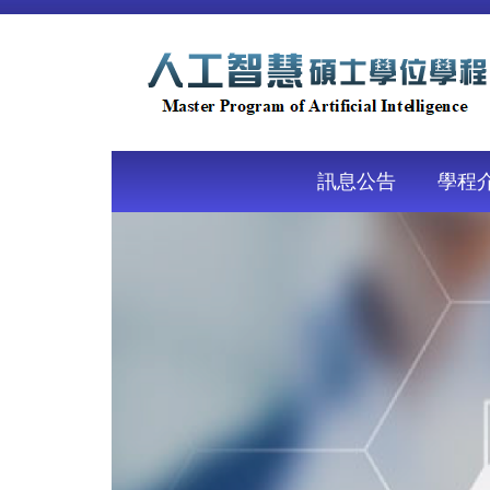
跳
到
主
要
內
容
區
訊息公告
學程